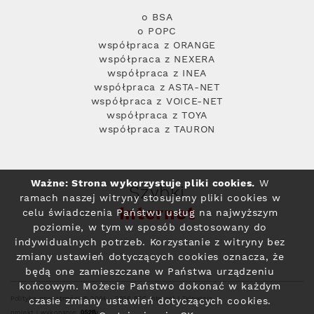
o BSA
o POPC
współpraca z ORANGE
współpraca z NEXERA
współpraca z INEA
współpraca z ASTA-NET
współpraca z VOICE-NET
współpraca z TOYA
współpraca z TAURON
Ważne: Strona wykorzystuje pliki cookies.
W
Szybki
ramach naszej witryny stosujemy pliki cookies w
Internet
celu świadczenia Państwu usług na najwyższym
poziomie, w tym w sposób dostosowany do
indywidualnych potrzeb. Korzystanie z witryny bez
zmiany ustawień dotyczących cookies oznacza, że
będą one zamieszczane w Państwa urządzeniu
końcowym. Możecie Państwo dokonać w każdym
Polityka prywatności
© 2004 - 2026 RFC Internet i Telewizja
czasie zmiany ustawień dotyczących cookies.
projekt i wykonanie: