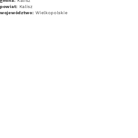
gmina:
Kalisz
powiat:
Kalisz
województwo:
Wielkopolskie