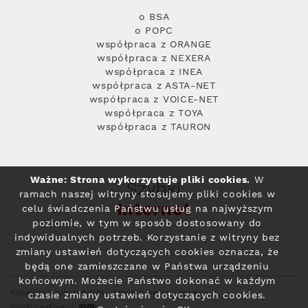
o BSA
o POPC
współpraca z ORANGE
współpraca z NEXERA
współpraca z INEA
współpraca z ASTA-NET
współpraca z VOICE-NET
współpraca z TOYA
współpraca z TAURON
Ważne: Strona wykorzystuje pliki cookies.
W
Szybki
ramach naszej witryny stosujemy pliki cookies w
Internet
celu świadczenia Państwu usług na najwyższym
poziomie, w tym w sposób dostosowany do
indywidualnych potrzeb. Korzystanie z witryny bez
zmiany ustawień dotyczących cookies oznacza, że
będą one zamieszczane w Państwa urządzeniu
końcowym. Możecie Państwo dokonać w każdym
Polityka prywatności
© 2004 - 2026 RFC Internet i Telewizja
czasie zmiany ustawień dotyczących cookies.
projekt i wykonanie: