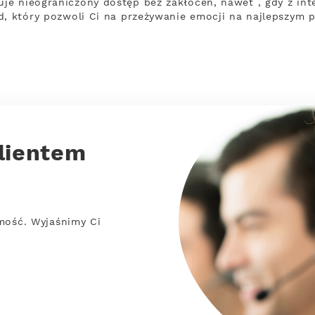
e nieograniczony dostęp bez zakłóceń, nawet , gdy z int
d, który pozwoli Ci na przeżywanie emocji na najlepszym 
lientem
mość. Wyjaśnimy Ci