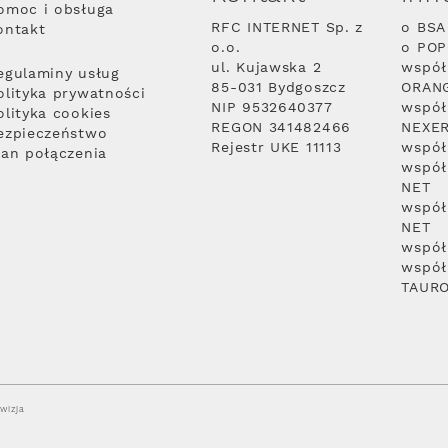
omoc i obsługa
RFC INTERNET Sp. z
o BSA
ontakt
o.o.
o PO
ul. Kujawska 2
współ
egulaminy usług
85-031 Bydgoszcz
ORAN
olityka prywatności
NIP 9532640377
współ
olityka cookies
REGON 341482466
NEXE
ezpieczeństwo
Rejestr UKE 11113
współ
lan połączenia
współ
NET
współ
NET
współ
współ
TAUR
wizja