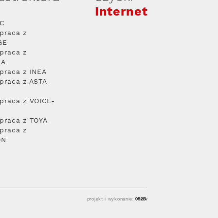
Internet
PC
praca z
GE
praca z
RA
praca z INEA
praca z ASTA-
praca z VOICE-
praca z TOYA
praca z
ON
projekt i wykonanie: