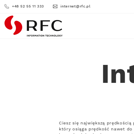
+48 52 55 11 333
internet@rfc.pl
RFC
In
Ciesz się największą prędkością
który osiąga prędkość nawet do 