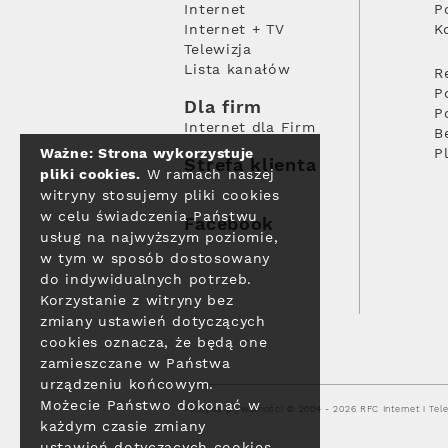
Internet
P
Internet + TV
K
Telewizja
Lista kanałów
R
P
Dla firm
P
Internet dla Firm
B
Ważne: Strona wykorzystuje
P
Strefa klienta
pliki cookies.
W ramach naszej
witryny stosujemy pliki cookies
w celu świadczenia Państwu
Facebook
usług na najwyższym poziomie,
w tym w sposób dostosowany
do indywidualnych potrzeb.
Korzystanie z witryny bez
zmiany ustawień dotyczących
cookies oznacza, że będą one
zamieszczane w Państwa
urządzeniu końcowym.
Możecie Państwo dokonać w
Polityka prywatności
© 2004 - 2026 RFC Internet i Tele
każdym czasie zmiany