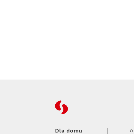
RFC
Dla domu
O