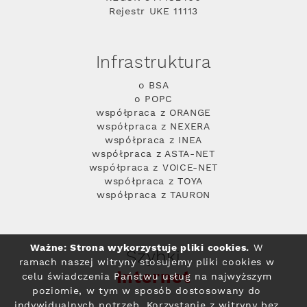
Rejestr UKE 11113
Infrastruktura
o BSA
o POPC
współpraca z ORANGE
współpraca z NEXERA
współpraca z INEA
współpraca z ASTA-NET
współpraca z VOICE-NET
współpraca z TOYA
współpraca z TAURON
Ważne: Strona wykorzystuje pliki cookies.
W
Szybki
ramach naszej witryny stosujemy pliki cookies w
Internet
celu świadczenia Państwu usług na najwyższym
poziomie, w tym w sposób dostosowany do
indywidualnych potrzeb. Korzystanie z witryny bez