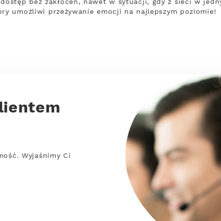
ostęp bez zakłóceń, nawet w sytuacji, gdy z sieci w jed
óry umożliwi przeżywanie emocji na najlepszym poziomie!
lientem
mość. Wyjaśnimy Ci