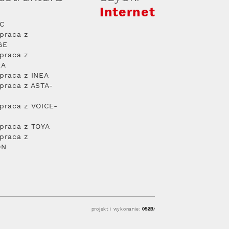
Internet
PC
praca z
GE
praca z
RA
praca z INEA
praca z ASTA-
praca z VOICE-
praca z TOYA
praca z
ON
projekt i wykonanie: