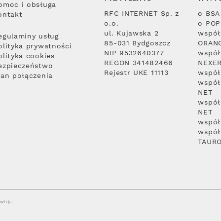
omoc i obsługa
RFC INTERNET Sp. z
o BSA
ontakt
o.o.
o PO
ul. Kujawska 2
współ
egulaminy usług
85-031 Bydgoszcz
ORAN
olityka prywatności
NIP 9532640377
współ
olityka cookies
REGON 341482466
NEXE
ezpieczeństwo
Rejestr UKE 11113
współ
lan połączenia
współ
NET
współ
NET
współ
współ
TAUR
wizja