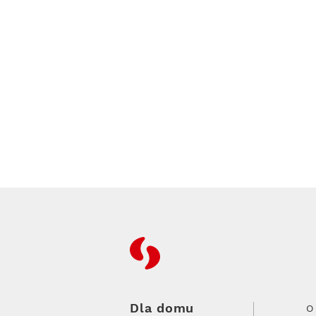
RFC
Dla domu
O