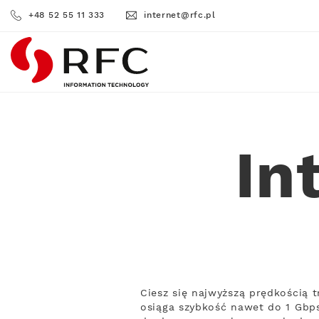
+48 52 55 11 333
internet@rfc.pl
RFC
In
Ciesz się najwyższą prędkością 
osiąga szybkość nawet do 1 Gbps