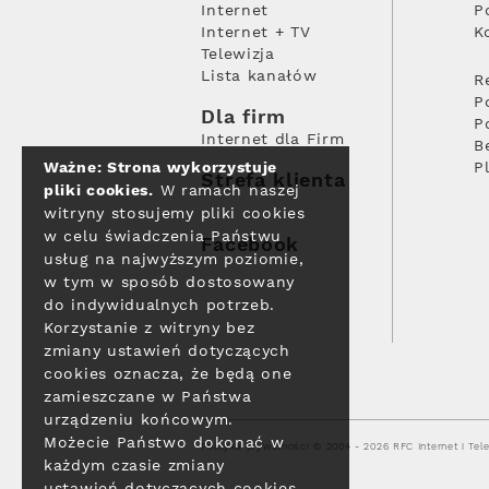
Internet
P
Internet + TV
K
Telewizja
Lista kanałów
R
P
Dla firm
P
Internet dla Firm
B
Ważne: Strona wykorzystuje
P
Strefa klienta
pliki cookies.
W ramach naszej
witryny stosujemy pliki cookies
w celu świadczenia Państwu
Facebook
usług na najwyższym poziomie,
w tym w sposób dostosowany
do indywidualnych potrzeb.
Korzystanie z witryny bez
zmiany ustawień dotyczących
cookies oznacza, że będą one
zamieszczane w Państwa
urządzeniu końcowym.
Możecie Państwo dokonać w
Polityka prywatności
© 2004 - 2026 RFC Internet i Tele
każdym czasie zmiany