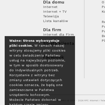
Dla domu
O
Internet
P
Internet + TV
K
Telewizja
Lista kanałów
R
P
Dla firm
P
Internet dla Firm
B
Ważne: Strona wykorzystuje
P
Strefa klienta
pliki cookies.
W ramach naszej
witryny stosujemy pliki cookies
w celu świadczenia Państwu
Facebook
usług na najwyższym poziomie,
w tym w sposób dostosowany
do indywidualnych potrzeb.
Korzystanie z witryny bez
zmiany ustawień dotyczących
cookies oznacza, że będą one
zamieszczane w Państwa
urządzeniu końcowym.
Możecie Państwo dokonać w
Polityka prywatności
© 2004 - 2026 RFC Internet i Tele
każdym czasie zmiany