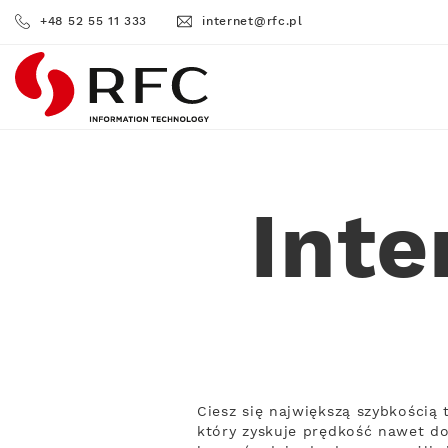
+48 52 55 11 333
internet@rfc.pl
RFC
Inte
Ciesz się największą szybkością
który zyskuje prędkość nawet do