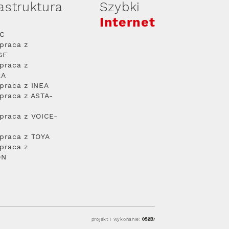
rastruktura
Szybki
Internet
PC
praca z
GE
praca z
RA
praca z INEA
praca z ASTA-
praca z VOICE-
praca z TOYA
praca z
ON
projekt i wykonanie: