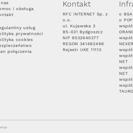
Kontakt
Inf
 nas
omoc i obsługa
RFC INTERNET Sp. z
o BSA
ontakt
o.o.
o PO
ul. Kujawska 2
współ
egulaminy usług
85-031 Bydgoszcz
ORAN
olityka prywatności
NIP 9532640377
współ
olityka cookies
REGON 341482466
NEXE
ezpieczeństwo
Rejestr UKE 11113
współ
lan połączenia
współ
NET
współ
NET
współ
współ
TAUR
wizja