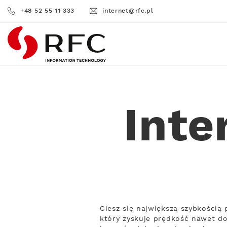
+48 52 55 11 333
internet@rfc.pl
RFC
Inte
Ciesz się największą szybkością
który zyskuje prędkość nawet do