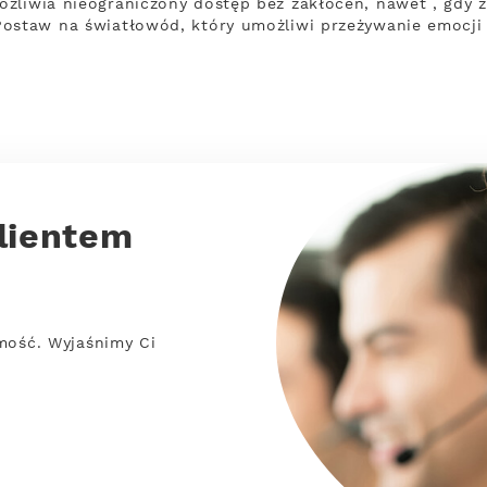
ożliwia nieograniczony dostęp bez zakłóceń, nawet , gdy 
Postaw na światłowód, który umożliwi przeżywanie emocji
lientem
mość. Wyjaśnimy Ci