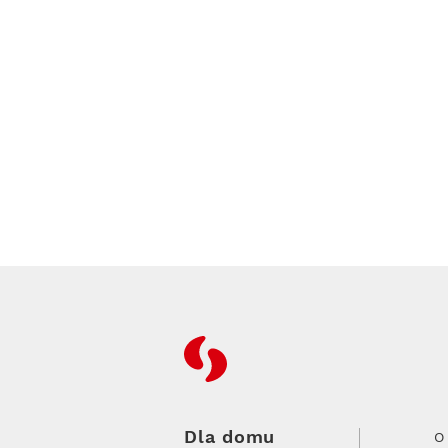
RFC
Dla domu
O