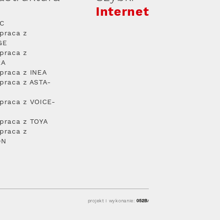
Internet
PC
praca z
GE
praca z
RA
praca z INEA
praca z ASTA-
praca z VOICE-
praca z TOYA
praca z
ON
projekt i wykonanie: