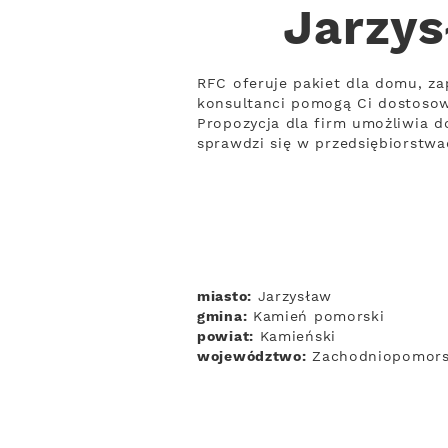
Jarzys
RFC oferuje pakiet dla domu, zap
konsultanci pomogą Ci dostoso
Propozycja dla firm umożliwia d
sprawdzi się w przedsiębiorstwa
miasto:
Jarzysław
gmina:
Kamień pomorski
powiat:
Kamieński
województwo:
Zachodniopomors