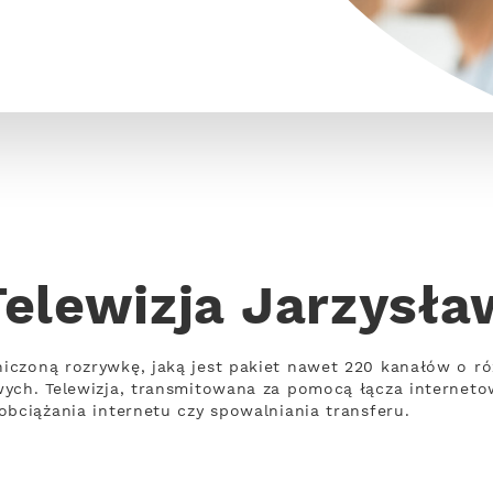
Telewizja Jarzysła
iczoną rozrywkę, jaką jest pakiet nawet 220 kanałów o r
wych. Telewizja, transmitowana za pomocą łącza internet
obciążania internetu czy spowalniania transferu.