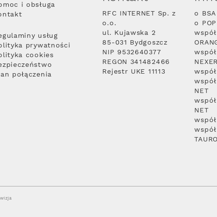
omoc i obsługa
RFC INTERNET Sp. z
o BSA
ontakt
o.o.
o PO
ul. Kujawska 2
współ
egulaminy usług
85-031 Bydgoszcz
ORAN
olityka prywatności
NIP 9532640377
współ
olityka cookies
REGON 341482466
NEXE
ezpieczeństwo
Rejestr UKE 11113
współ
lan połączenia
współ
NET
współ
NET
współ
współ
TAUR
wizja