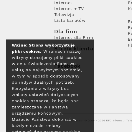
Internet
P
Internet + TV
K
Telewizja
Lista kanałów
R
P
Dla firm
P
Internet dla Firm
B
Ważne: Strona wykorzystuje
P
Strefa klienta
pliki cookies.
W ramach naszej
witryny stosujemy pliki cookies
w celu świadczenia Państwu
Facebook
usług na najwyższym poziomie,
w tym w sposób dostosowany
do indywidualnych potrzeb.
Korzystanie z witryny bez
zmiany ustawień dotyczących
cookies oznacza, że będą one
zamieszczane w Państwa
urządzeniu końcowym.
Możecie Państwo dokonać w
Polityka prywatności
© 2004 - 2026 RFC Internet i Tele
każdym czasie zmiany