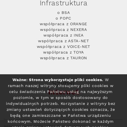
Infrastruktura
o BSA
o POPC
współpraca z ORANGE
współpraca z NEXERA
współpraca z INEA
współpraca z ASTA-NET
współpraca z VOICE-NET
współpraca z TOYA
współpraca z TAURON
Ważne: Strona wykorzystuje pliki cookies.
W
Szybki
ramach naszej witryny stosujemy pliki cookies w
Internet
celu świadczenia Państwu usług na najwyższym
poziomie, w tym w sposób dostosowany do
indywidualnych potrzeb. Korzystanie z witryny bez
zmiany ustawień dotyczących cookies oznacza, że
będą one zamieszczane w Państwa urządzeniu
końcowym. Możecie Państwo dokonać w każdym
Polityka prywatności
© 2004 - 2026 RFC Internet i Telewizja