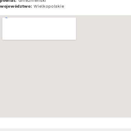
powiat:
Gnieźnieński
województwo:
Wielkopolskie