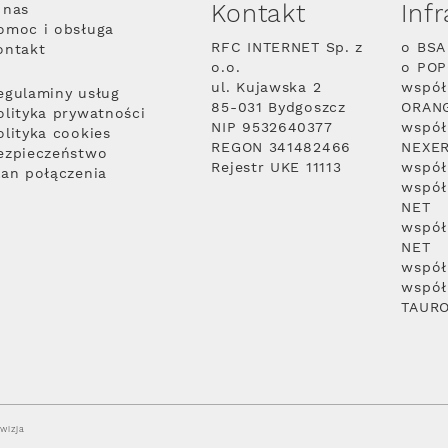
Kontakt
Inf
 nas
omoc i obsługa
RFC INTERNET Sp. z
o BSA
ontakt
o.o.
o PO
ul. Kujawska 2
współ
egulaminy usług
85-031 Bydgoszcz
ORAN
olityka prywatności
NIP 9532640377
współ
olityka cookies
REGON 341482466
NEXE
ezpieczeństwo
Rejestr UKE 11113
współ
lan połączenia
współ
NET
współ
NET
współ
współ
TAUR
wizja