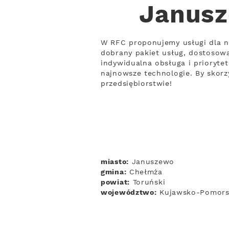
Janusz
W RFC proponujemy usługi dla n
dobrany pakiet usług, dostosow
indywidualna obsługa i prioryte
najnowsze technologie. By skorzy
przedsiębiorstwie!
miasto:
Januszewo
gmina:
Chełmża
powiat:
Toruński
województwo:
Kujawsko-Pomors