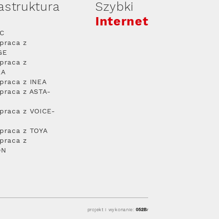
rastruktura
Szybki
Internet
PC
praca z
GE
praca z
RA
praca z INEA
praca z ASTA-
praca z VOICE-
praca z TOYA
praca z
ON
projekt i wykonanie: