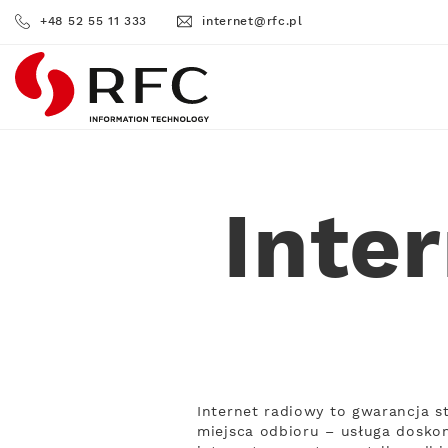
+48 52 55 11 333
internet@rfc.pl
RFC
Inte
Internet radiowy to gwarancja s
miejsca odbioru – usługa doskon