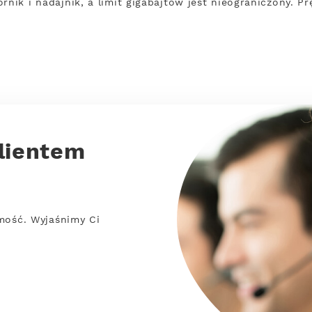
rnik i nadajnik, a limit gigabajtów jest nieograniczony. 
lientem
mość. Wyjaśnimy Ci