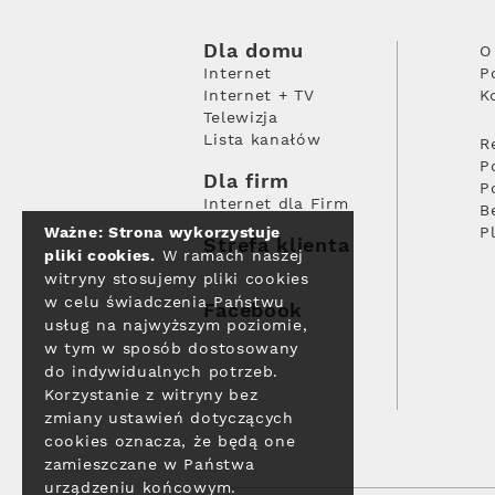
Dla domu
O
Internet
P
Internet + TV
K
Telewizja
Lista kanałów
R
P
Dla firm
P
Internet dla Firm
B
Ważne: Strona wykorzystuje
P
Strefa klienta
pliki cookies.
W ramach naszej
witryny stosujemy pliki cookies
w celu świadczenia Państwu
Facebook
usług na najwyższym poziomie,
w tym w sposób dostosowany
do indywidualnych potrzeb.
Korzystanie z witryny bez
zmiany ustawień dotyczących
cookies oznacza, że będą one
zamieszczane w Państwa
urządzeniu końcowym.