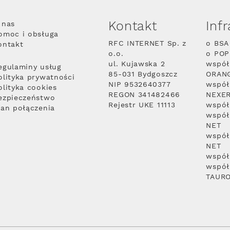
Kontakt
Inf
 nas
omoc i obsługa
RFC INTERNET Sp. z
o BSA
ontakt
o.o.
o PO
ul. Kujawska 2
współ
egulaminy usług
85-031 Bydgoszcz
ORAN
olityka prywatności
NIP 9532640377
współ
olityka cookies
REGON 341482466
NEXE
ezpieczeństwo
Rejestr UKE 11113
współ
lan połączenia
współ
NET
współ
NET
współ
współ
TAUR