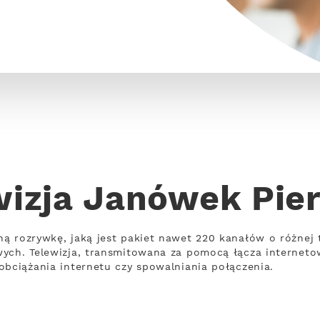
wizja Janówek Pie
ną rozrywkę, jaką jest pakiet nawet 220 kanałów o różne
wych. Telewizja, transmitowana za pomocą łącza internet
obciążania internetu czy spowalniania połączenia.