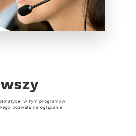
rwszy
j tematyce, w tym programów
owego pozwala na oglądanie