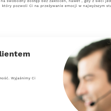
a swobodny dostęp bez zakłóceń, nawet , gdy z sieci jed
 który pozwoli Ci na przeżywanie emocji w najwyższym st
lientem
mość. Wyjaśnimy Ci