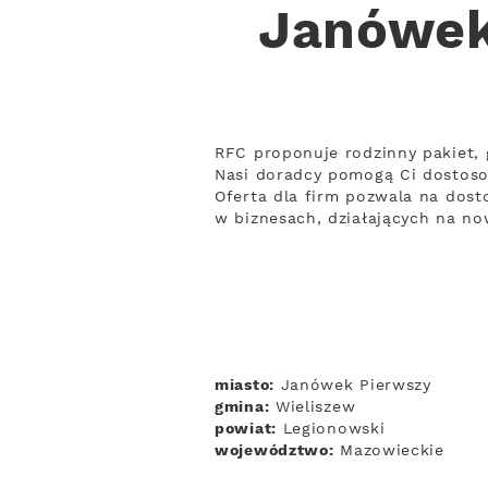
Janówek 
RFC proponuje rodzinny pakiet, 
Nasi doradcy pomogą Ci dostoso
Oferta dla firm pozwala na dosto
w biznesach, działających na n
miasto:
Janówek Pierwszy
gmina:
Wieliszew
powiat:
Legionowski
województwo:
Mazowieckie