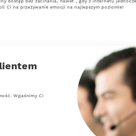
y dostęp bez zacinania, nawet , gdy z internetu jednocze
li Ci na przeżywanie emocji na najlepszym poziomie!
lientem
mość. Wyjaśnimy Ci