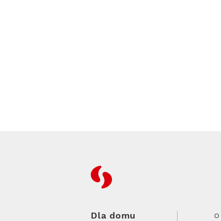
RFC
Dla domu
O