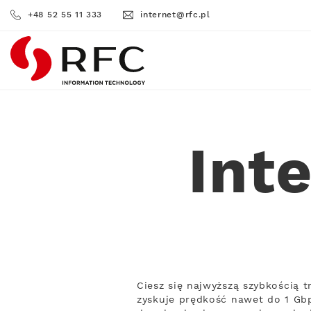
+48 52 55 11 333
internet@rfc.pl
RFC
Int
Ciesz się najwyższą szybkością
zyskuje prędkość nawet do 1 Gbp