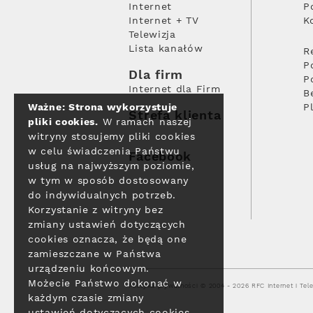
Internet
P
Internet + TV
K
Telewizja
Lista kanałów
R
P
Dla firm
P
Internet dla Firm
B
Ważne: Strona wykorzystuje
P
Strefa klienta
pliki cookies.
W ramach naszej
witryny stosujemy pliki cookies
w celu świadczenia Państwu
Facebook
usług na najwyższym poziomie,
w tym w sposób dostosowany
do indywidualnych potrzeb.
Korzystanie z witryny bez
zmiany ustawień dotyczących
cookies oznacza, że będą one
zamieszczane w Państwa
urządzeniu końcowym.
Możecie Państwo dokonać w
Polityka prywatności
© 2004 - 2026 RFC Internet i Tele
każdym czasie zmiany