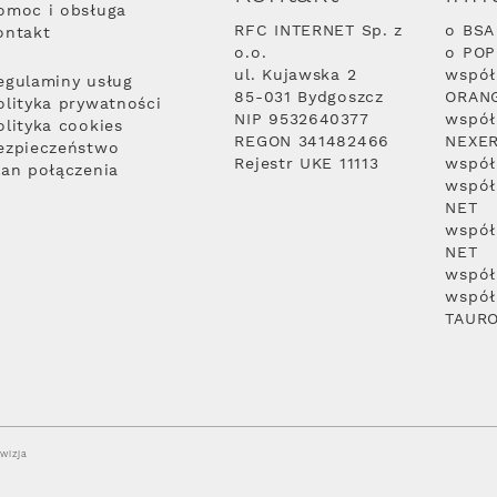
omoc i obsługa
RFC INTERNET Sp. z
o BSA
ontakt
o.o.
o PO
ul. Kujawska 2
współ
egulaminy usług
85-031 Bydgoszcz
ORAN
olityka prywatności
NIP 9532640377
współ
olityka cookies
REGON 341482466
NEXE
ezpieczeństwo
Rejestr UKE 11113
współ
lan połączenia
współ
NET
współ
NET
współ
współ
TAUR
wizja