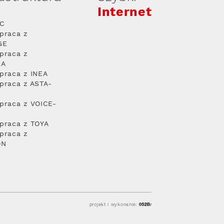
Internet
PC
praca z
GE
praca z
RA
praca z INEA
praca z ASTA-
praca z VOICE-
praca z TOYA
praca z
ON
projekt i wykonanie: