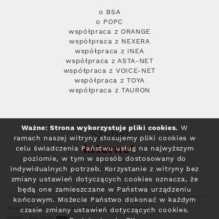
o BSA
o POPC
współpraca z ORANGE
współpraca z NEXERA
współpraca z INEA
współpraca z ASTA-NET
współpraca z VOICE-NET
współpraca z TOYA
współpraca z TAURON
Ważne: Strona wykorzystuje pliki cookies.
W
Szybki
ramach naszej witryny stosujemy pliki cookies w
Internet
celu świadczenia Państwu usług na najwyższym
poziomie, w tym w sposób dostosowany do
indywidualnych potrzeb. Korzystanie z witryny bez
zmiany ustawień dotyczących cookies oznacza, że
będą one zamieszczane w Państwa urządzeniu
końcowym. Możecie Państwo dokonać w każdym
Polityka prywatności
© 2004 - 2026 RFC Internet i Telewizja
czasie zmiany ustawień dotyczących cookies.
projekt i wykonanie: