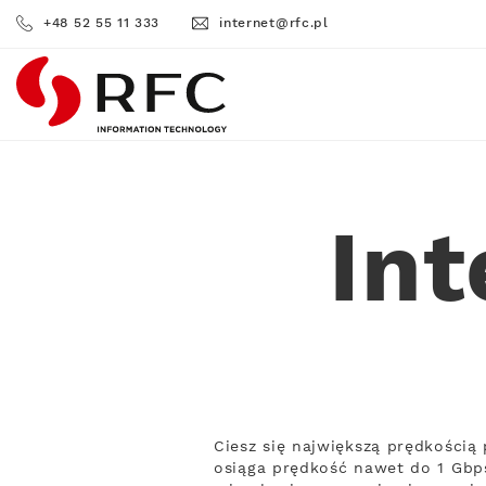
+48 52 55 11 333
internet@rfc.pl
RFC
Int
Ciesz się największą prędkością
osiąga prędkość nawet do 1 Gbps