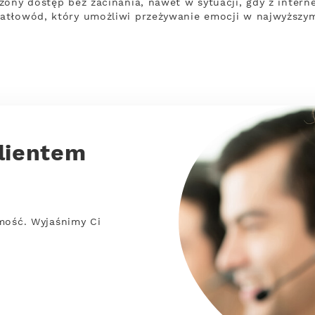
zony dostęp bez zacinania, nawet w sytuacji, gdy z intern
atłowód, który umożliwi przeżywanie emocji w najwyższym
lientem
mość. Wyjaśnimy Ci