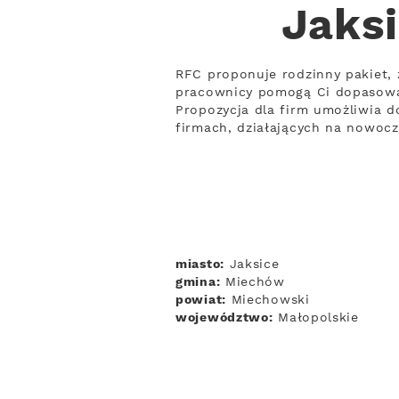
Jaksi
RFC proponuje rodzinny pakiet, 
pracownicy pomogą Ci dopasowa
Propozycja dla firm umożliwia d
firmach, działających na nowoc
miasto:
Jaksice
gmina:
Miechów
powiat:
Miechowski
województwo:
Małopolskie