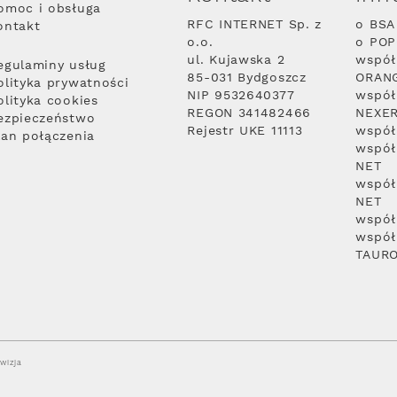
omoc i obsługa
RFC INTERNET Sp. z
o BSA
ontakt
o.o.
o PO
ul. Kujawska 2
współ
egulaminy usług
85-031 Bydgoszcz
ORAN
olityka prywatności
NIP 9532640377
współ
olityka cookies
REGON 341482466
NEXE
ezpieczeństwo
Rejestr UKE 11113
współ
lan połączenia
współ
NET
współ
NET
współ
współ
TAUR
wizja