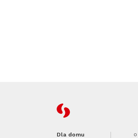
RFC
Dla domu
O