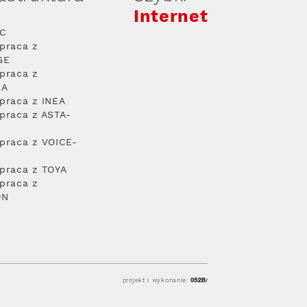
Internet
PC
praca z
GE
praca z
RA
praca z INEA
praca z ASTA-
praca z VOICE-
praca z TOYA
praca z
ON
projekt i wykonanie: