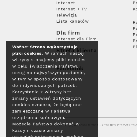
Internet
P
Internet + TV
K
Telewizja
Lista kanałów
R
P
Dla firm
P
Internet dla Firm
B
Ważne: Strona wykorzystuje
P
Strefa klienta
pliki cookies.
W ramach naszej
witryny stosujemy pliki cookies
w celu świadczenia Państwu
Facebook
usług na najwyższym poziomie,
w tym w sposób dostosowany
do indywidualnych potrzeb.
Korzystanie z witryny bez
zmiany ustawień dotyczących
cookies oznacza, że będą one
zamieszczane w Państwa
urządzeniu końcowym.
Możecie Państwo dokonać w
Polityka prywatności
© 2004 - 2026 RFC Internet i Tele
każdym czasie zmiany