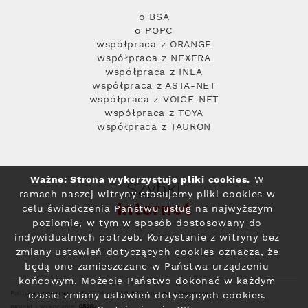
o BSA
o POPC
współpraca z ORANGE
współpraca z NEXERA
współpraca z INEA
współpraca z ASTA-NET
współpraca z VOICE-NET
współpraca z TOYA
współpraca z TAURON
Ważne: Strona wykorzystuje pliki cookies.
W
Szybki
ramach naszej witryny stosujemy pliki cookies w
Internet
celu świadczenia Państwu usług na najwyższym
poziomie, w tym w sposób dostosowany do
indywidualnych potrzeb. Korzystanie z witryny bez
zmiany ustawień dotyczących cookies oznacza, że
będą one zamieszczane w Państwa urządzeniu
końcowym. Możecie Państwo dokonać w każdym
Polityka prywatności
© 2004 - 2026 RFC Internet i Telewizja
czasie zmiany ustawień dotyczących cookies.
projekt i wykonanie: