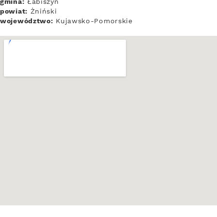
gmina:
Łabiszyn
powiat:
Żniński
województwo:
Kujawsko-Pomorskie