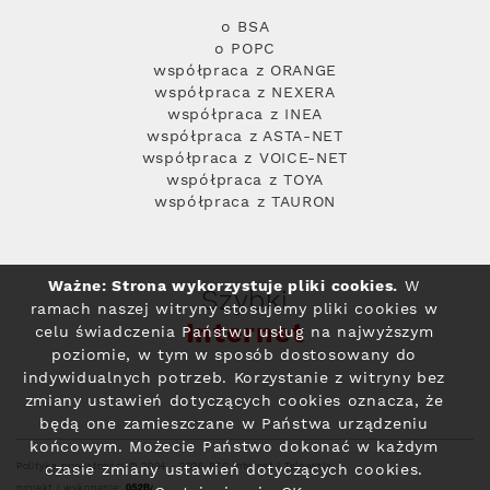
o BSA
o POPC
współpraca z ORANGE
współpraca z NEXERA
współpraca z INEA
współpraca z ASTA-NET
współpraca z VOICE-NET
współpraca z TOYA
współpraca z TAURON
Ważne: Strona wykorzystuje pliki cookies.
W
Szybki
ramach naszej witryny stosujemy pliki cookies w
Internet
celu świadczenia Państwu usług na najwyższym
poziomie, w tym w sposób dostosowany do
indywidualnych potrzeb. Korzystanie z witryny bez
zmiany ustawień dotyczących cookies oznacza, że
będą one zamieszczane w Państwa urządzeniu
końcowym. Możecie Państwo dokonać w każdym
Polityka prywatności
© 2004 - 2026 RFC Internet i Telewizja
czasie zmiany ustawień dotyczących cookies.
projekt i wykonanie: