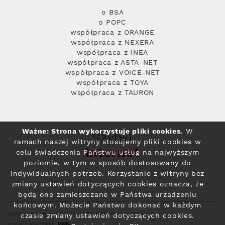
o BSA
o POPC
współpraca z ORANGE
współpraca z NEXERA
współpraca z INEA
współpraca z ASTA-NET
współpraca z VOICE-NET
współpraca z TOYA
współpraca z TAURON
Ważne: Strona wykorzystuje pliki cookies.
W
Szybki
ramach naszej witryny stosujemy pliki cookies w
Internet
celu świadczenia Państwu usług na najwyższym
poziomie, w tym w sposób dostosowany do
indywidualnych potrzeb. Korzystanie z witryny bez
zmiany ustawień dotyczących cookies oznacza, że
będą one zamieszczane w Państwa urządzeniu
końcowym. Możecie Państwo dokonać w każdym
Polityka prywatności
© 2004 - 2026 RFC Internet i Telewizja
czasie zmiany ustawień dotyczących cookies.
projekt i wykonanie: