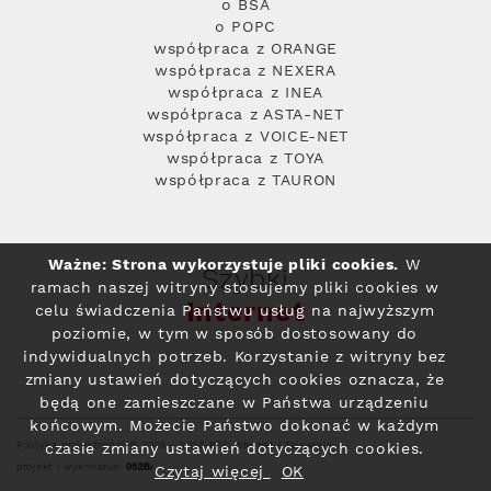
o BSA
o POPC
współpraca z ORANGE
współpraca z NEXERA
współpraca z INEA
współpraca z ASTA-NET
współpraca z VOICE-NET
współpraca z TOYA
współpraca z TAURON
Ważne: Strona wykorzystuje pliki cookies.
W
Szybki
ramach naszej witryny stosujemy pliki cookies w
Internet
celu świadczenia Państwu usług na najwyższym
poziomie, w tym w sposób dostosowany do
indywidualnych potrzeb. Korzystanie z witryny bez
zmiany ustawień dotyczących cookies oznacza, że
będą one zamieszczane w Państwa urządzeniu
końcowym. Możecie Państwo dokonać w każdym
Polityka prywatności
© 2004 - 2026 RFC Internet i Telewizja
czasie zmiany ustawień dotyczących cookies.
projekt i wykonanie:
Czytaj więcej
OK