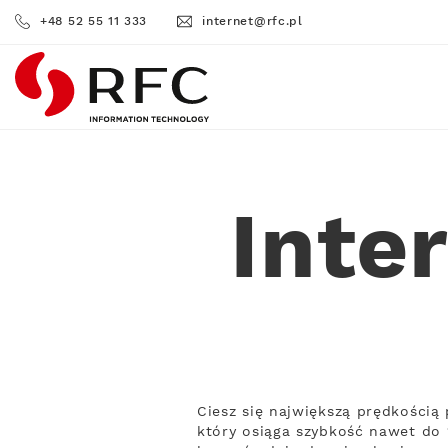
+48 52 55 11 333
internet@rfc.pl
RFC
Inte
Ciesz się największą prędkości
który osiąga szybkość nawet do 