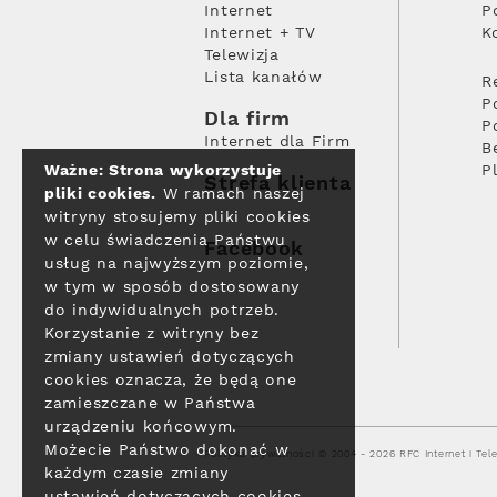
Internet
P
Internet + TV
K
Telewizja
Lista kanałów
R
P
Dla firm
P
Internet dla Firm
B
Ważne: Strona wykorzystuje
P
Strefa klienta
pliki cookies.
W ramach naszej
witryny stosujemy pliki cookies
w celu świadczenia Państwu
Facebook
usług na najwyższym poziomie,
w tym w sposób dostosowany
do indywidualnych potrzeb.
Korzystanie z witryny bez
zmiany ustawień dotyczących
cookies oznacza, że będą one
zamieszczane w Państwa
urządzeniu końcowym.
Możecie Państwo dokonać w
Polityka prywatności
© 2004 - 2026 RFC Internet i Tele
każdym czasie zmiany