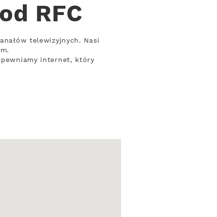
 od RFC
kanałów telewizyjnych. Nasi
om.
apewniamy internet, który