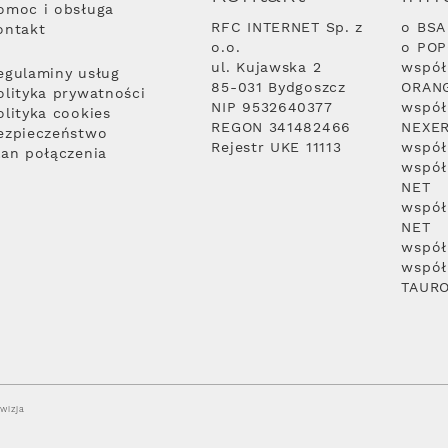
omoc i obsługa
RFC INTERNET Sp. z
o BSA
ontakt
o.o.
o PO
ul. Kujawska 2
współ
egulaminy usług
85-031 Bydgoszcz
ORAN
olityka prywatności
NIP 9532640377
współ
olityka cookies
REGON 341482466
NEXE
ezpieczeństwo
Rejestr UKE 11113
współ
lan połączenia
współ
NET
współ
NET
współ
współ
TAUR
wizja