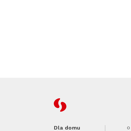
RFC
Dla domu
O