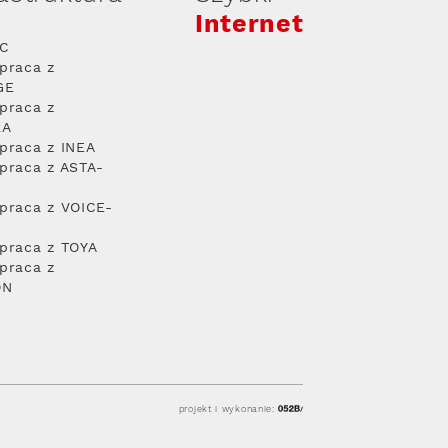
Internet
PC
praca z
GE
praca z
RA
praca z INEA
praca z ASTA-
praca z VOICE-
praca z TOYA
praca z
ON
projekt i wykonanie: