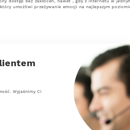
ony dostęp bez zakłóceń, nawet , gdy z internetu w jedn
który umożliwi przeżywanie emocji na najlepszym poziomi
lientem
mość. Wyjaśnimy Ci