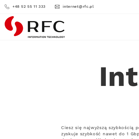
+48 52 55 11 333
internet@rfc.pl
RFC
In
Ciesz się najwyższą szybkością
zyskuje szybkość nawet do 1 Gbp