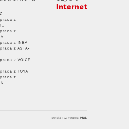
Internet
PC
praca z
GE
praca z
RA
praca z INEA
praca z ASTA-
praca z VOICE-
praca z TOYA
praca z
ON
projekt i wykonanie: