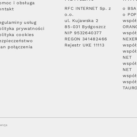
omoc i obsługa
RFC INTERNET Sp. z
o BSA
ontakt
o.o.
o PO
ul. Kujawska 2
współ
egulaminy usług
85-031 Bydgoszcz
ORAN
olityka prywatności
NIP 9532640377
współ
olityka cookies
REGON 341482466
NEXE
ezpieczeństwo
Rejestr UKE 11113
współ
lan połączenia
współ
NET
współ
NET
współ
współ
TAUR
wizja