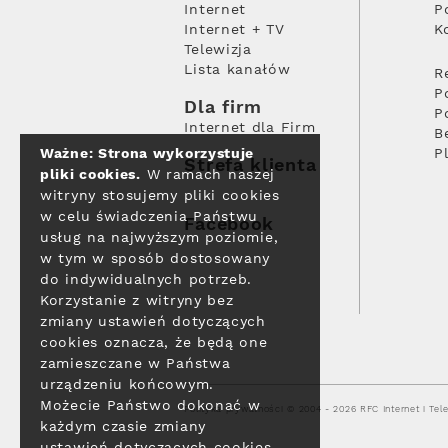
Internet
P
Internet + TV
K
Telewizja
Lista kanałów
R
P
Dla firm
P
Internet dla Firm
B
Ważne: Strona wykorzystuje
P
Strefa klienta
pliki cookies.
W ramach naszej
witryny stosujemy pliki cookies
w celu świadczenia Państwu
Facebook
usług na najwyższym poziomie,
w tym w sposób dostosowany
do indywidualnych potrzeb.
Korzystanie z witryny bez
zmiany ustawień dotyczących
cookies oznacza, że będą one
zamieszczane w Państwa
urządzeniu końcowym.
Możecie Państwo dokonać w
Polityka prywatności
© 2004 - 2026 RFC Internet i Tele
każdym czasie zmiany