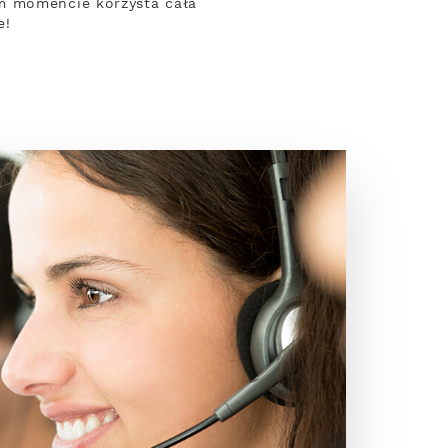
ym momencie korzysta cała
e!