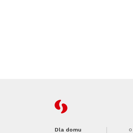
RFC
Dla domu
O