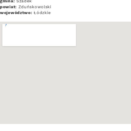
gmina:
Szadek
powiat:
Zduńskowolski
województwo:
Łódzkie