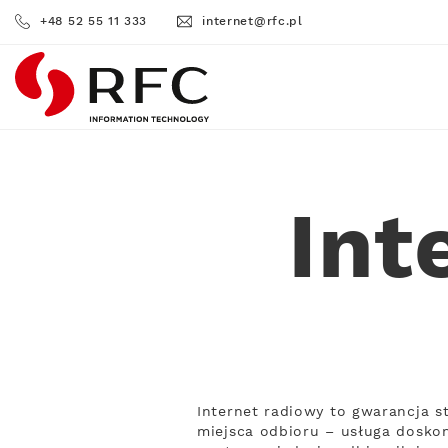
+48 52 55 11 333
internet@rfc.pl
RFC
Int
Internet radiowy to gwarancja s
miejsca odbioru – usługa doskon