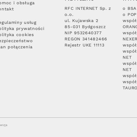
omoc i obsługa
RFC INTERNET Sp. z
o BSA
ontakt
o.o.
o PO
ul. Kujawska 2
współ
egulaminy usług
85-031 Bydgoszcz
ORAN
olityka prywatności
NIP 9532640377
współ
olityka cookies
REGON 341482466
NEXE
ezpieczeństwo
Rejestr UKE 11113
współ
lan połączenia
współ
NET
współ
NET
współ
współ
TAUR
wizja