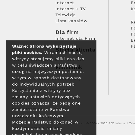
Internet
P
Internet + TV
K
Telewizja
Lista kanałów
R
P
Dla firm
P
Internet dla Firm
B
Ważne: Strona wykorzystuje
P
Strefa klienta
pliki cookies.
W ramach naszej
witryny stosujemy pliki cookies
w celu świadczenia Państwu
Facebook
usług na najwyższym poziomie,
w tym w sposób dostosowany
do indywidualnych potrzeb.
Korzystanie z witryny bez
zmiany ustawień dotyczących
cookies oznacza, że będą one
zamieszczane w Państwa
urządzeniu końcowym.
Możecie Państwo dokonać w
Polityka prywatności
© 2004 - 2026 RFC Internet i Tele
każdym czasie zmiany