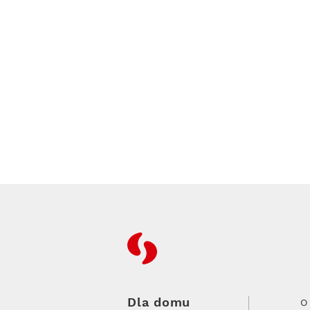
RFC
Dla domu
O