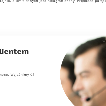
dajnik, a limit danych jest nieograniczony. Prędkość połąc
lientem
mość. Wyjaśnimy Ci