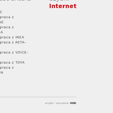
Internet
PC
praca z
GE
praca z
RA
praca z INEA
praca z ASTA-
praca z VOICE-
praca z TOYA
praca z
ON
projekt i wykonanie: