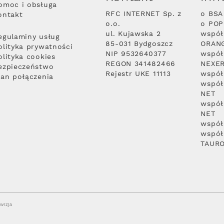
omoc i obsługa
RFC INTERNET Sp. z
o BSA
ontakt
o.o.
o PO
ul. Kujawska 2
współ
egulaminy usług
85-031 Bydgoszcz
ORAN
olityka prywatności
NIP 9532640377
współ
olityka cookies
REGON 341482466
NEXE
ezpieczeństwo
Rejestr UKE 11113
współ
lan połączenia
współ
NET
współ
NET
współ
współ
TAUR
wizja