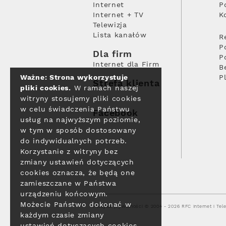
Internet
P
Internet + TV
K
Telewizja
Lista kanałów
R
P
Dla firm
P
Internet dla Firm
B
Ważne: Strona wykorzystuje
P
Strefa klienta
pliki cookies.
W ramach naszej
witryny stosujemy pliki cookies
w celu świadczenia Państwu
Facebook
usług na najwyższym poziomie,
w tym w sposób dostosowany
do indywidualnych potrzeb.
Korzystanie z witryny bez
zmiany ustawień dotyczących
cookies oznacza, że będą one
zamieszczane w Państwa
urządzeniu końcowym.
Możecie Państwo dokonać w
Polityka prywatności
© 2004 - 2026 RFC Internet i Tele
każdym czasie zmiany