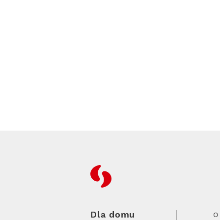
RFC
Dla domu
O