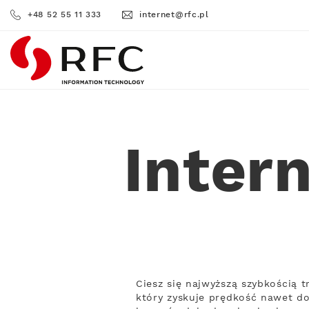
+48 52 55 11 333
internet@rfc.pl
RFC
Inter
Ciesz się najwyższą szybkością 
który zyskuje prędkość nawet do