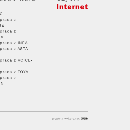
Internet
PC
praca z
GE
praca z
RA
praca z INEA
praca z ASTA-
praca z VOICE-
praca z TOYA
praca z
ON
projekt i wykonanie: