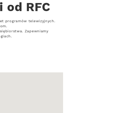
i od RFC
iet programów telewizyjnych.
iom.
dsiębiorstwa. Zapewniamy
ogiach.