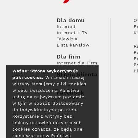
Dla domu
O
Internet
P
Internet + TV
K
Telewizja
Lista kanałów
R
P
Dla firm
P
Internet dla Firm
B
Ważne: Strona wykorzystuje
P
Strefa klienta
pliki cookies.
W ramach naszej
witryny stosujemy pliki cookies
w celu świadczenia Państwu
Facebook
usług na najwyższym poziomie,
w tym w sposób dostosowany
do indywidualnych potrzeb.
Korzystanie z witryny bez
zmiany ustawień dotyczących
cookies oznacza, że będą one
zamieszczane w Państwa