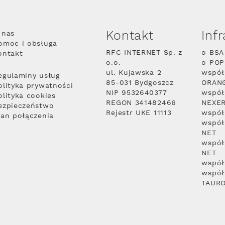
Kontakt
Inf
 nas
omoc i obsługa
RFC INTERNET Sp. z
o BSA
ontakt
o.o.
o PO
ul. Kujawska 2
współ
egulaminy usług
85-031 Bydgoszcz
ORAN
olityka prywatności
NIP 9532640377
współ
olityka cookies
REGON 341482466
NEXE
ezpieczeństwo
Rejestr UKE 11113
współ
lan połączenia
współ
NET
współ
NET
współ
współ
TAUR