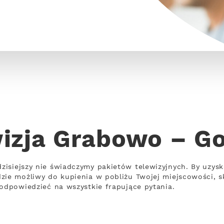
izja Grabowo – G
isiejszy nie świadczymy pakietów telewizyjnych. By uzys
zie możliwy do kupienia w pobliżu Twojej miejscowości, s
 odpowiedzieć na wszystkie frapujące pytania.