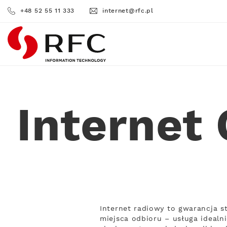
+48 52 55 11 333
internet@rfc.pl
RFC
Internet
Internet radiowy to gwarancja s
miejsca odbioru – usługa idealn