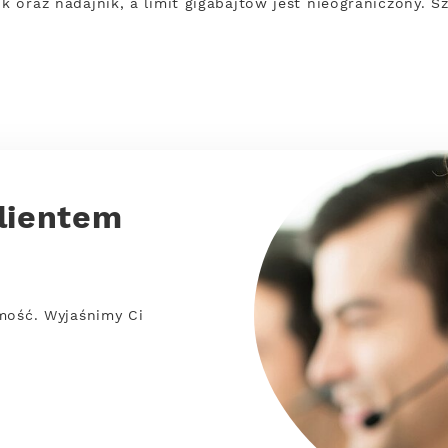
ik oraz nadajnik, a limit gigabajtów jest nieograniczony.
lientem
mość. Wyjaśnimy Ci