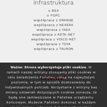
Infrastruktura
o BSA
o POPC
współpraca z ORANGE
współpraca z NEXERA
współpraca z INEA
współpraca z ASTA-NET
współpraca z VOICE-NET
współpraca z TOYA
współpraca z TAURON
Ważne: Strona wykorzystuje pliki cookies.
W
Szybki
ramach naszej witryny stosujemy pliki cookies w
Internet
celu świadczenia Państwu usług na najwyższym
poziomie, w tym w sposób dostosowany do
indywidualnych potrzeb. Korzystanie z witryny bez
zmiany ustawień dotyczących cookies oznacza, że
będą one zamieszczane w Państwa urządzeniu
końcowym. Możecie Państwo dokonać w każdym
Polityka prywatności
© 2004 - 2026 RFC Internet i Telewizja