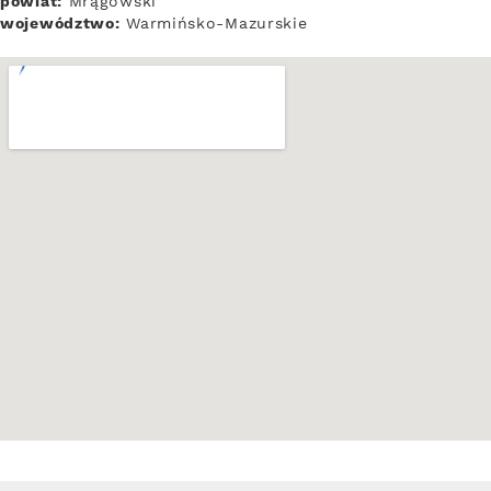
powiat:
Mrągowski
województwo:
Warmińsko-Mazurskie