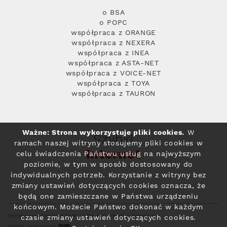
o BSA
o POPC
współpraca z ORANGE
współpraca z NEXERA
współpraca z INEA
współpraca z ASTA-NET
współpraca z VOICE-NET
współpraca z TOYA
współpraca z TAURON
Ważne: Strona wykorzystuje pliki cookies.
W
Szybki
ramach naszej witryny stosujemy pliki cookies w
Internet
celu świadczenia Państwu usług na najwyższym
poziomie, w tym w sposób dostosowany do
indywidualnych potrzeb. Korzystanie z witryny bez
zmiany ustawień dotyczących cookies oznacza, że
będą one zamieszczane w Państwa urządzeniu
końcowym. Możecie Państwo dokonać w każdym
Polityka prywatności
© 2004 - 2026 RFC Internet i Telewizja
czasie zmiany ustawień dotyczących cookies.
projekt i wykonanie: