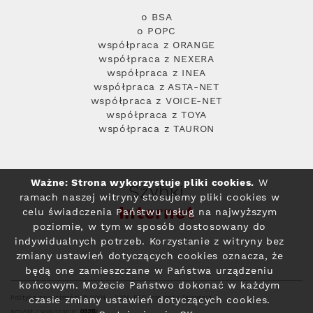
o BSA
o POPC
współpraca z ORANGE
współpraca z NEXERA
współpraca z INEA
współpraca z ASTA-NET
współpraca z VOICE-NET
współpraca z TOYA
współpraca z TAURON
Ważne: Strona wykorzystuje pliki cookies.
W
Szybki
ramach naszej witryny stosujemy pliki cookies w
Internet
celu świadczenia Państwu usług na najwyższym
poziomie, w tym w sposób dostosowany do
indywidualnych potrzeb. Korzystanie z witryny bez
zmiany ustawień dotyczących cookies oznacza, że
będą one zamieszczane w Państwa urządzeniu
końcowym. Możecie Państwo dokonać w każdym
Polityka prywatności
© 2004 - 2026 RFC Internet i Telewizja
czasie zmiany ustawień dotyczących cookies.
projekt i wykonanie: