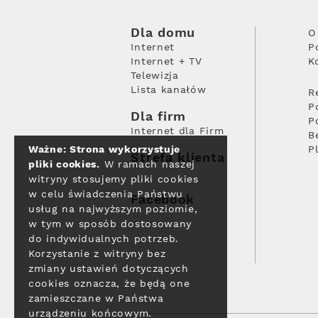
Dla domu
O
Internet
P
Internet + TV
K
Telewizja
Lista kanałów
R
P
Dla firm
P
Internet dla Firm
B
Ważne: Strona wykorzystuje
P
Strefa klienta
pliki cookies.
W ramach naszej
witryny stosujemy pliki cookies
w celu świadczenia Państwu
Facebook
usług na najwyższym poziomie,
w tym w sposób dostosowany
do indywidualnych potrzeb.
Korzystanie z witryny bez
zmiany ustawień dotyczących
cookies oznacza, że będą one
zamieszczane w Państwa
urządzeniu końcowym.