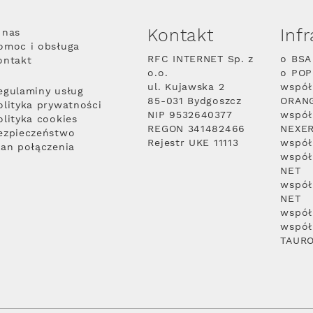
Kontakt
Inf
 nas
omoc i obsługa
RFC INTERNET Sp. z
o BSA
ontakt
o.o.
o PO
ul. Kujawska 2
współ
egulaminy usług
85-031 Bydgoszcz
ORAN
olityka prywatności
NIP 9532640377
współ
olityka cookies
REGON 341482466
NEXE
ezpieczeństwo
Rejestr UKE 11113
współ
lan połączenia
współ
NET
współ
NET
współ
współ
TAUR