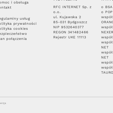
omoc i obsługa
RFC INTERNET Sp. z
o BSA
ontakt
o.o.
o PO
ul. Kujawska 2
współ
egulaminy usług
85-031 Bydgoszcz
ORAN
olityka prywatności
NIP 9532640377
współ
olityka cookies
REGON 341482466
NEXE
ezpieczeństwo
Rejestr UKE 11113
współ
lan połączenia
współ
NET
współ
NET
współ
współ
TAUR
wizja