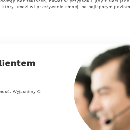
ostęp bez zakłóceń, nawet w przypadku, gdy z sieci jedn
 który umożliwi przeżywanie emocji na najlepszym poziom
lientem
mość. Wyjaśnimy Ci