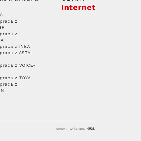
Internet
PC
praca z
GE
praca z
RA
praca z INEA
praca z ASTA-
praca z VOICE-
praca z TOYA
praca z
ON
projekt i wykonanie: