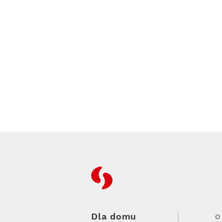
RFC
Dla domu
O