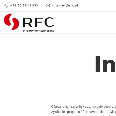
+48 52 55 11 333
internet@rfc.pl
RFC
I
Ciesz się największą prędkości
zyskuje prędkość nawet do 1 Gbp