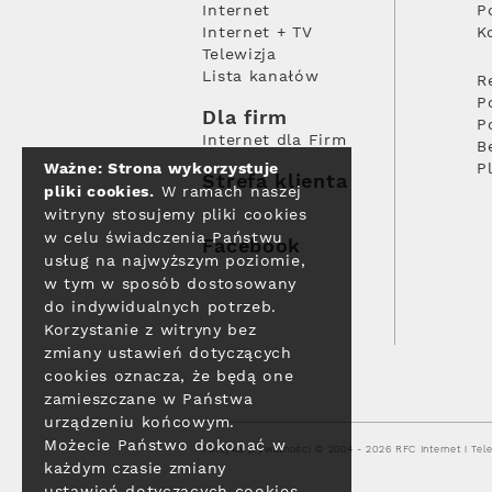
Internet
P
Internet + TV
K
Telewizja
Lista kanałów
R
P
Dla firm
P
Internet dla Firm
B
Ważne: Strona wykorzystuje
P
Strefa klienta
pliki cookies.
W ramach naszej
witryny stosujemy pliki cookies
w celu świadczenia Państwu
Facebook
usług na najwyższym poziomie,
w tym w sposób dostosowany
do indywidualnych potrzeb.
Korzystanie z witryny bez
zmiany ustawień dotyczących
cookies oznacza, że będą one
zamieszczane w Państwa
urządzeniu końcowym.
Możecie Państwo dokonać w
Polityka prywatności
© 2004 - 2026 RFC Internet i Tele
każdym czasie zmiany