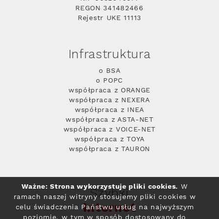
REGON 341482466
Rejestr UKE 11113
Infrastruktura
o BSA
o POPC
współpraca z ORANGE
współpraca z NEXERA
współpraca z INEA
współpraca z ASTA-NET
współpraca z VOICE-NET
współpraca z TOYA
współpraca z TAURON
Ważne: Strona wykorzystuje pliki cookies.
W
Szybki
ramach naszej witryny stosujemy pliki cookies w
Internet
celu świadczenia Państwu usług na najwyższym
poziomie, w tym w sposób dostosowany do