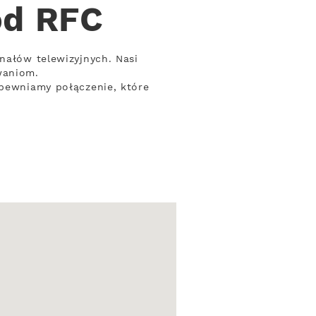
od RFC
nałów telewizyjnych. Nasi
waniom.
apewniamy połączenie, które