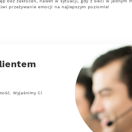
p bez zakłóceń, nawet w sytuacji, gdy z sieci w jednym m
iwi przeżywanie emocji na najlepszym poziomie!
lientem
mość. Wyjaśnimy Ci