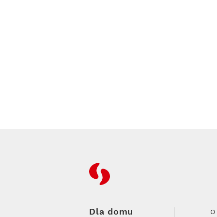
RFC
Dla domu
O