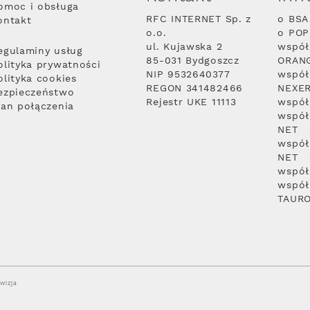
omoc i obsługa
RFC INTERNET Sp. z
o BSA
ontakt
o.o.
o PO
ul. Kujawska 2
współ
egulaminy usług
85-031 Bydgoszcz
ORAN
olityka prywatności
NIP 9532640377
współ
olityka cookies
REGON 341482466
NEXE
ezpieczeństwo
Rejestr UKE 11113
współ
lan połączenia
współ
NET
współ
NET
współ
współ
TAUR
wizja