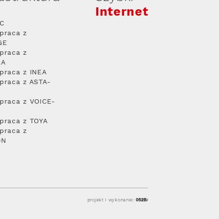
Internet
PC
praca z
GE
praca z
RA
praca z INEA
praca z ASTA-
praca z VOICE-
praca z TOYA
praca z
ON
projekt i wykonanie: