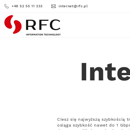
+48 52 55 11 333
internet@rfc.pl
RFC
Int
Ciesz się najwyższą szybkością 
osiąga szybkość nawet do 1 Gbps