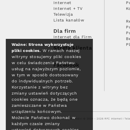
Internet
P
Internet + TV
K
Telewizja
Lista kanałów
R
P
Dla firm
P
Internet dla Firm
B
Ważne: Strona wykorzystuje
P
Strefa klienta
pliki cookies.
W ramach naszej
witryny stosujemy pliki cookies
w celu świadczenia Państwu
Facebook
usług na najwyższym poziomie,
w tym w sposób dostosowany
do indywidualnych potrzeb.
Korzystanie z witryny bez
zmiany ustawień dotyczących
cookies oznacza, że będą one
zamieszczane w Państwa
urządzeniu końcowym.
Możecie Państwo dokonać w
Polityka prywatności
© 2004 - 2026 RFC Internet i Tele
każdym czasie zmiany