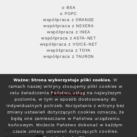
o BSA
o POPC
współpraca z ORANGE
współpraca z NEXERA
współpraca z INEA
współpraca z ASTA-NET
współpraca z VOICE-NET
współpraca z TOYA
współpraca z TAURON
Ważne: Strona wykorzystuje pliki cookies.
W
Szybki
ramach naszej witryny stosujemy pliki cookies w
Internet
celu świadczenia Państwu usług na najwyższym
poziomie, w tym w sposób dostosowany do
indywidualnych potrzeb. Korzystanie z witryny bez
zmiany ustawień dotyczących cookies oznacza, że
będą one zamieszczane w Państwa urządzeniu
końcowym. Możecie Państwo dokonać w każdym
Polityka prywatności
© 2004 - 2026 RFC Internet i Telewizja
czasie zmiany ustawień dotyczących cookies.
projekt i wykonanie: