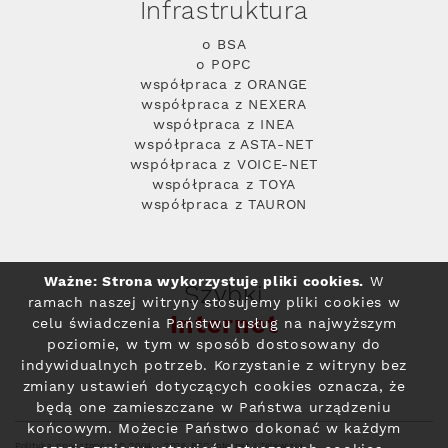
Infrastruktura
o BSA
o POPC
współpraca z ORANGE
współpraca z NEXERA
współpraca z INEA
współpraca z ASTA-NET
współpraca z VOICE-NET
współpraca z TOYA
współpraca z TAURON
Ważne: Strona wykorzystuje pliki cookies.
W
Szybki
ramach naszej witryny stosujemy pliki cookies w
Internet
celu świadczenia Państwu usług na najwyższym
poziomie, w tym w sposób dostosowany do
indywidualnych potrzeb. Korzystanie z witryny bez
zmiany ustawień dotyczących cookies oznacza, że
będą one zamieszczane w Państwa urządzeniu
końcowym. Możecie Państwo dokonać w każdym
Polityka prywatności
© 2004 - 2026 RFC Internet i Telewizja