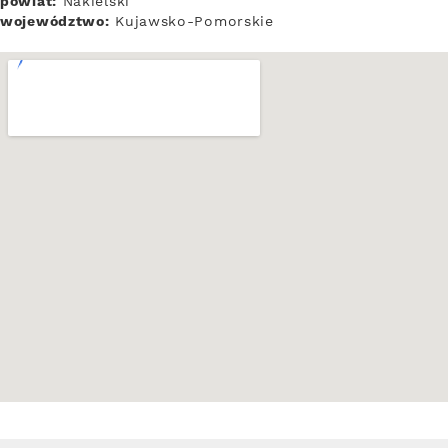
powiat:
Nakielski
województwo:
Kujawsko-Pomorskie