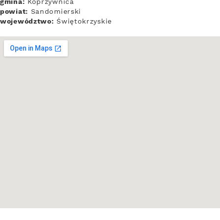
gmina:
Koprzywnica
powiat:
Sandomierski
województwo:
Świętokrzyskie