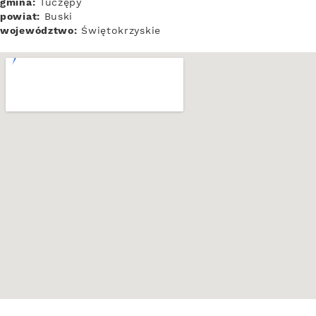
gmina:
Tuczępy
powiat:
Buski
województwo:
Świętokrzyskie