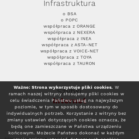
Infrastruktura
o BSA
o POPC
współpraca z ORANGE
współpraca z NEXERA
współpraca z INEA
współpraca z ASTA-NET
współpraca z VOICE-NET
współpraca z TOYA
współpraca z TAURON
Ważne: Strona wykorzystuje pliki cookies.
W
Szybki
ramach naszej witryny stosujemy pliki cookies w
Internet
celu świadczenia Państwu usług na najwyższym
poziomie, w tym w sposób dostosowany do
indywidualnych potrzeb. Korzystanie z witryny bez
zmiany ustawień dotyczących cookies oznacza, że
będą one zamieszczane w Państwa urządzeniu
końcowym. Możecie Państwo dokonać w każdym
Polityka prywatności
© 2004 - 2026 RFC Internet i Telewizja