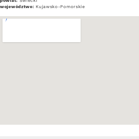
powiat:
Świecki
województwo:
Kujawsko-Pomorskie