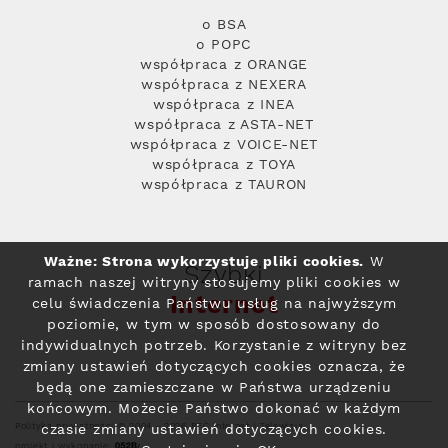
o BSA
o POPC
współpraca z ORANGE
współpraca z NEXERA
współpraca z INEA
współpraca z ASTA-NET
współpraca z VOICE-NET
współpraca z TOYA
współpraca z TAURON
Ważne: Strona wykorzystuje pliki cookies.
W
Szybki
ramach naszej witryny stosujemy pliki cookies w
Internet
celu świadczenia Państwu usług na najwyższym
poziomie, w tym w sposób dostosowany do
indywidualnych potrzeb. Korzystanie z witryny bez
zmiany ustawień dotyczących cookies oznacza, że
będą one zamieszczane w Państwa urządzeniu
końcowym. Możecie Państwo dokonać w każdym
Polityka prywatności
© 2004 - 2026 RFC Internet i Telewizja
czasie zmiany ustawień dotyczących cookies.
projekt i wykonanie: