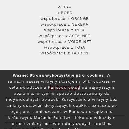
o BSA
o POPC
współpraca z ORANGE
współpraca z NEXERA
współpraca z INEA
współpraca z ASTA-NET
współpraca z VOICE-NET
współpraca z TOYA
współpraca z TAURON
Ważne: Strona wykorzystuje pliki cookies.
W
Szybki
ramach naszej witryny stosujemy pliki cookies w
Internet
celu świadczenia Państwu usług na najwyższym
poziomie, w tym w sposób dostosowany do
indywidualnych potrzeb. Korzystanie z witryny bez
zmiany ustawień dotyczących cookies oznacza, że
będą one zamieszczane w Państwa urządzeniu
końcowym. Możecie Państwo dokonać w każdym
Polityka prywatności
© 2004 - 2026 RFC Internet i Telewizja
czasie zmiany ustawień dotyczących cookies.
projekt i wykonanie: