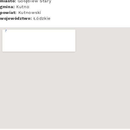
miasto:
Gołębiew Stary
gmina:
Kutno
powiat:
Kutnowski
województwo:
Łódzkie