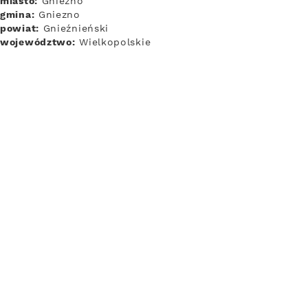
miasto:
Gniezno
gmina:
Gniezno
powiat:
Gnieźnieński
województwo:
Wielkopolskie