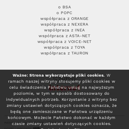
o BSA
o POPC
współpraca z ORANGE
współpraca z NEXERA
współpraca z INEA
współpraca z ASTA-NET
współpraca z VOICE-NET
współpraca z TOYA
współpraca z TAURON
Ważne: Strona wykorzystuje pliki cookies.
W
Szybki
ramach naszej witryny stosujemy pliki cookies w
Internet
celu świadczenia Państwu usług na najwyższym
poziomie, w tym w sposób dostosowany do
indywidualnych potrzeb. Korzystanie z witryny bez
zmiany ustawień dotyczących cookies oznacza, że
będą one zamieszczane w Państwa urządzeniu
końcowym. Możecie Państwo dokonać w każdym
Polityka prywatności
© 2004 - 2026 RFC Internet i Telewizja
czasie zmiany ustawień dotyczących cookies.
projekt i wykonanie: