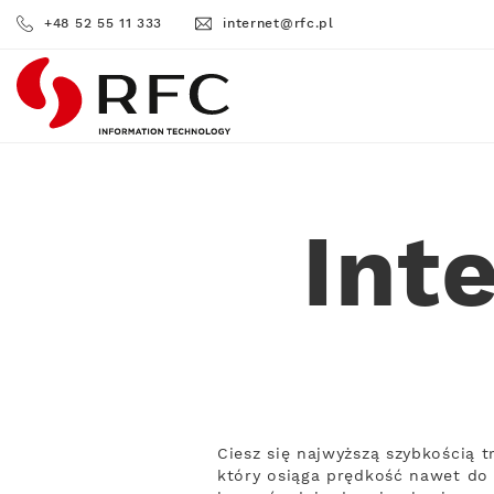
+48 52 55 11 333
internet@rfc.pl
RFC
Int
Ciesz się najwyższą szybkością 
który osiąga prędkość nawet do 