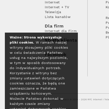
Internet
P
Internet + TV
K
Telewizja
Lista kanałów
R
P
Dla firm
P
Internet dla Firm
B
Ważne: Strona wykorzystuje
P
Strefa klienta
pliki cookies.
W ramach naszej
witryny stosujemy pliki cookies
w celu świadczenia Państwu
Facebook
usług na najwyższym poziomie,
w tym w sposób dostosowany
do indywidualnych potrzeb.
Korzystanie z witryny bez
zmiany ustawień dotyczących
cookies oznacza, że będą one
zamieszczane w Państwa
urządzeniu końcowym.
Możecie Państwo dokonać w
Polityka prywatności
© 2004 - 2026 RFC Internet i Tele
każdym czasie zmiany