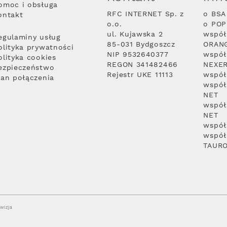
omoc i obsługa
RFC INTERNET Sp. z
o BSA
ontakt
o.o.
o PO
ul. Kujawska 2
współ
egulaminy usług
85-031 Bydgoszcz
ORAN
olityka prywatności
NIP 9532640377
współ
olityka cookies
REGON 341482466
NEXE
ezpieczeństwo
Rejestr UKE 11113
współ
lan połączenia
współ
NET
współ
NET
współ
współ
TAUR
wizja