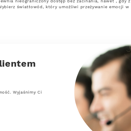
ewnia nieograniczony dostęp bez zacinania, nawet , gdy 
Wybierz światłowód, który umożliwi przeżywanie emocji w 
lientem
mość. Wyjaśnimy Ci