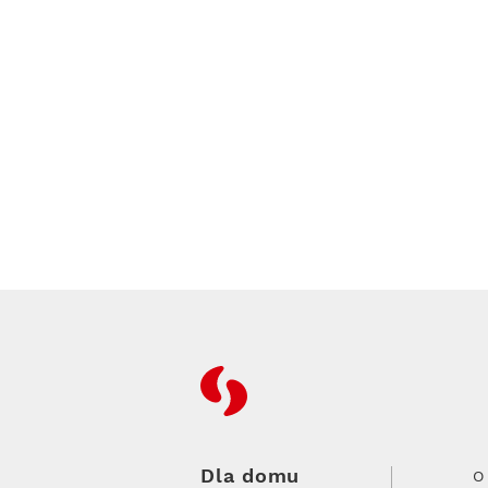
RFC
Dla domu
O