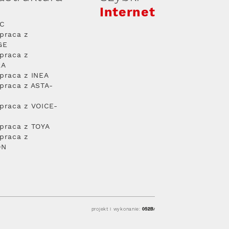
Internet
PC
praca z
GE
praca z
RA
praca z INEA
praca z ASTA-
praca z VOICE-
praca z TOYA
praca z
ON
projekt i wykonanie: