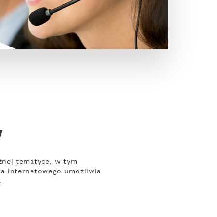
w
żnej tematyce, w tym
za internetowego umożliwia
.