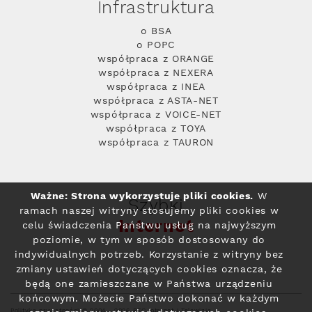
Infrastruktura
o BSA
o POPC
współpraca z ORANGE
współpraca z NEXERA
współpraca z INEA
współpraca z ASTA-NET
współpraca z VOICE-NET
współpraca z TOYA
współpraca z TAURON
Ważne: Strona wykorzystuje pliki cookies.
W
Szybki
ramach naszej witryny stosujemy pliki cookies w
Internet
celu świadczenia Państwu usług na najwyższym
poziomie, w tym w sposób dostosowany do
indywidualnych potrzeb. Korzystanie z witryny bez
zmiany ustawień dotyczących cookies oznacza, że
będą one zamieszczane w Państwa urządzeniu
końcowym. Możecie Państwo dokonać w każdym
Polityka prywatności
© 2004 - 2026 RFC Internet i Telewizja