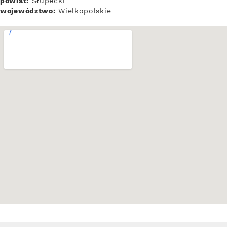
powiat:
Słupecki
województwo:
Wielkopolskie