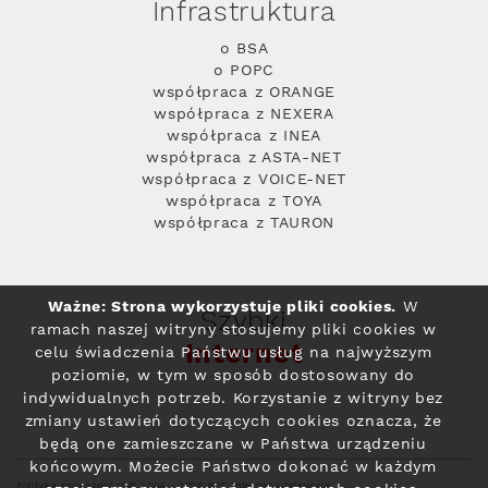
Infrastruktura
o BSA
o POPC
współpraca z ORANGE
współpraca z NEXERA
współpraca z INEA
współpraca z ASTA-NET
współpraca z VOICE-NET
współpraca z TOYA
współpraca z TAURON
Ważne: Strona wykorzystuje pliki cookies.
W
Szybki
ramach naszej witryny stosujemy pliki cookies w
Internet
celu świadczenia Państwu usług na najwyższym
poziomie, w tym w sposób dostosowany do
indywidualnych potrzeb. Korzystanie z witryny bez
zmiany ustawień dotyczących cookies oznacza, że
będą one zamieszczane w Państwa urządzeniu
końcowym. Możecie Państwo dokonać w każdym
Polityka prywatności
© 2004 - 2026 RFC Internet i Telewizja