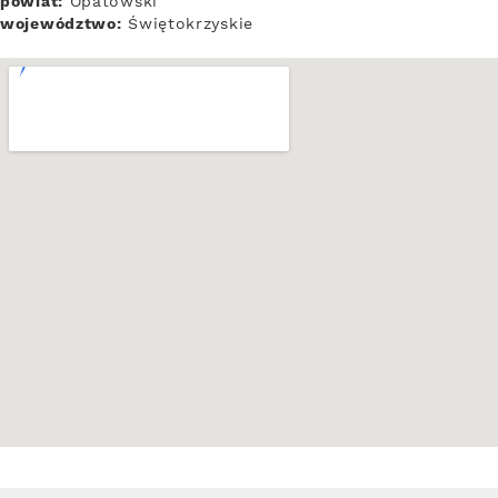
powiat:
Opatowski
województwo:
Świętokrzyskie