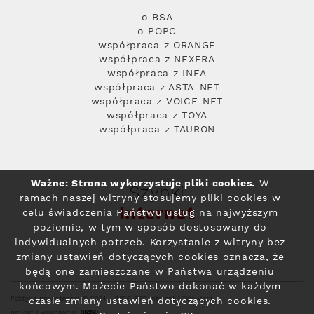
o BSA
o POPC
współpraca z ORANGE
współpraca z NEXERA
współpraca z INEA
współpraca z ASTA-NET
współpraca z VOICE-NET
współpraca z TOYA
współpraca z TAURON
Ważne: Strona wykorzystuje pliki cookies.
W
Szybki
ramach naszej witryny stosujemy pliki cookies w
Internet
celu świadczenia Państwu usług na najwyższym
poziomie, w tym w sposób dostosowany do
indywidualnych potrzeb. Korzystanie z witryny bez
zmiany ustawień dotyczących cookies oznacza, że
będą one zamieszczane w Państwa urządzeniu
końcowym. Możecie Państwo dokonać w każdym
Polityka prywatności
© 2004 - 2026 RFC Internet i Telewizja
czasie zmiany ustawień dotyczących cookies.
projekt i wykonanie: