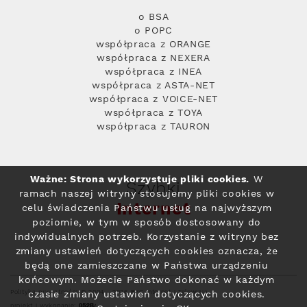
o BSA
o POPC
współpraca z ORANGE
współpraca z NEXERA
współpraca z INEA
współpraca z ASTA-NET
współpraca z VOICE-NET
współpraca z TOYA
współpraca z TAURON
Ważne: Strona wykorzystuje pliki cookies.
W
Szybki
ramach naszej witryny stosujemy pliki cookies w
Internet
celu świadczenia Państwu usług na najwyższym
poziomie, w tym w sposób dostosowany do
indywidualnych potrzeb. Korzystanie z witryny bez
zmiany ustawień dotyczących cookies oznacza, że
będą one zamieszczane w Państwa urządzeniu
końcowym. Możecie Państwo dokonać w każdym
Polityka prywatności
© 2004 - 2026 RFC Internet i Telewizja
czasie zmiany ustawień dotyczących cookies.
projekt i wykonanie: