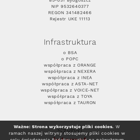
85-031 Bydgoszcz
NIP 9532640377
REGON 341482466
Rejestr UKE 11113
Infrastruktura
o BSA
o POPC
współpraca z ORANGE
współpraca z NEXERA
współpraca z INEA
współpraca z ASTA-NET
współpraca z VOICE-NET
współpraca z TOYA
współpraca z TAURON
Ważne: Strona wykorzystuje pliki cookies.
W
Szybki
ramach naszej witryny stosujemy pliki cookies w