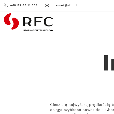
+48 52 55 11 333
internet@rfc.pl
RFC
I
Ciesz się najwyższą prędkością 
osiąga szybkość nawet do 1 Gbps