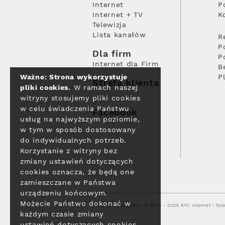
Internet
P
Internet + TV
K
Telewizja
Lista kanałów
R
P
Dla firm
P
Internet dla Firm
B
Ważne: Strona wykorzystuje
P
Strefa klienta
pliki cookies.
W ramach naszej
witryny stosujemy pliki cookies
w celu świadczenia Państwu
Facebook
usług na najwyższym poziomie,
w tym w sposób dostosowany
do indywidualnych potrzeb.
Korzystanie z witryny bez
zmiany ustawień dotyczących
cookies oznacza, że będą one
zamieszczane w Państwa
urządzeniu końcowym.
Możecie Państwo dokonać w
Polityka prywatności
© 2004 - 2026 RFC Internet i Tele
każdym czasie zmiany