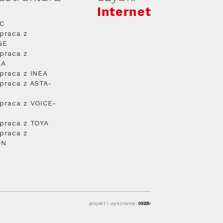
Internet
PC
praca z
GE
praca z
RA
praca z INEA
praca z ASTA-
praca z VOICE-
praca z TOYA
praca z
ON
projekt i wykonanie: