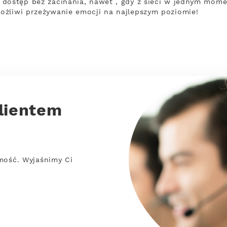
dostęp bez zacinania, nawet , gdy z sieci w jednym momen
ożliwi przeżywanie emocji na najlepszym poziomie!
lientem
mość. Wyjaśnimy Ci