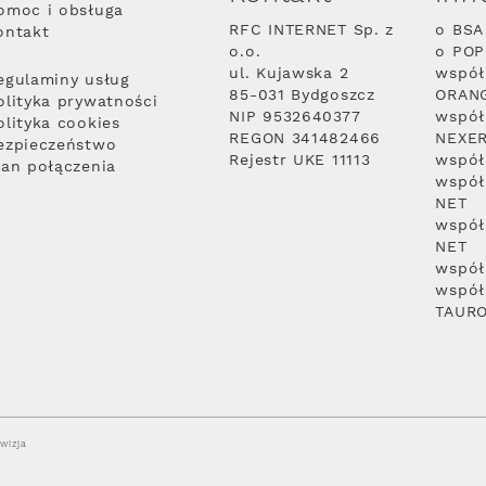
omoc i obsługa
RFC INTERNET Sp. z
o BSA
ontakt
o.o.
o PO
ul. Kujawska 2
współ
egulaminy usług
85-031 Bydgoszcz
ORAN
olityka prywatności
NIP 9532640377
współ
olityka cookies
REGON 341482466
NEXE
ezpieczeństwo
Rejestr UKE 11113
współ
lan połączenia
współ
NET
współ
NET
współ
współ
TAUR
wizja