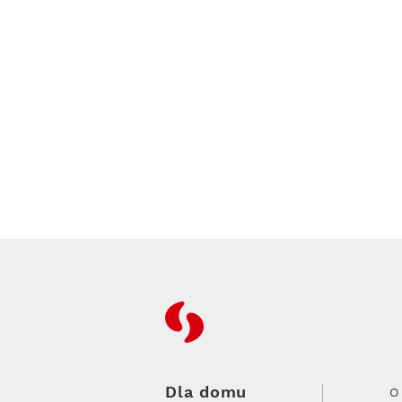
RFC
Dla domu
O