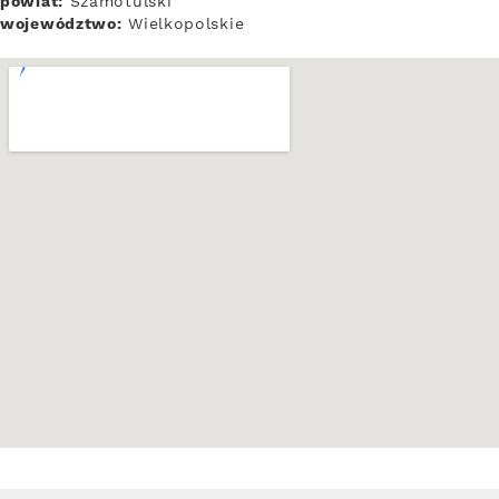
powiat:
Szamotulski
województwo:
Wielkopolskie