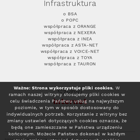
Infrastruktura
o BSA
o POPC
współpraca z ORANGE
współpraca z NEXERA
współpraca z INEA
współpraca z ASTA-NET
współpraca z VOICE-NET
współpraca z TOYA
współpraca z TAURON
Ważne: Strona wykorzystuje pliki cookies.
W
Szybki
ramach naszej witryny stosujemy pliki cookies w
Internet
celu świadczenia Państwu usług na najwyższym
poziomie, w tym w sposób dostosowany do
indywidualnych potrzeb. Korzystanie z witryny bez
zmiany ustawień dotyczących cookies oznacza, że
będą one zamieszczane w Państwa urządzeniu
końcowym. Możecie Państwo dokonać w każdym
Polityka prywatności
© 2004 - 2026 RFC Internet i Telewizja